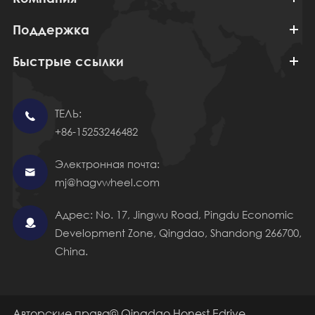
Поддержка
Быстрые ссылки
ТЕЛЬ:

+86-15253246482
Электронная почта:

mj@hagvwheel.com
Адрес: No. 17, Jingwu Road, Pingdu Economic

Development Zone, Qingdao, Shandong 266700,
China.
Авторские права©
Qingdao Honest Edrive