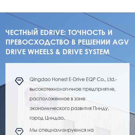
ЧЕСТНЫЙ EDRIVE: ТОЧНОСТЬ И
ПРЕВОСХОДСТВО В РЕШЕНИИ AGV
DRIVE WHEELS & DRIVE SYSTEM
Qingdao Honest E-Drive EQP Co., Ltd.-



высокотехнологичное предприятие,
расположенное в зоне
экономического развития Пинду,
город Циндао.
Мы специализируемся на
